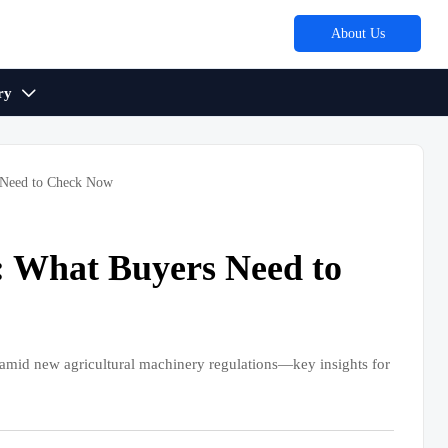
About Us
ry

 Need to Check Now
: What Buyers Need to
 amid new agricultural machinery regulations—key insights for