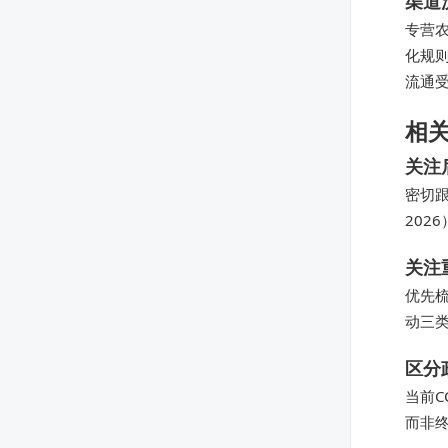
渠道
专营
化规
流通
相
关注
密切跟
202
关注
优先梳
动三类
区分
当前
而非终