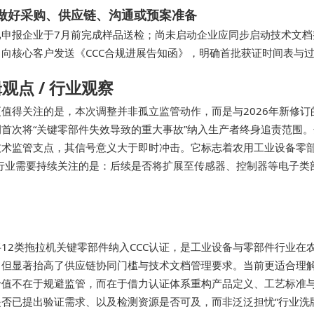
做好采购、供应链、沟通或预案准备
已申报企业于7月前完成样品送检；尚未启动企业应同步启动技术文档
；向核心客户发送《CCC合规进展告知函》，明确首批获证时间表与
观点 / 行业观察
更值得关注的是，本次调整并非孤立监管动作，而是与2026年新修订
例首次将“关键零部件失效导致的重大事故”纳入生产者终身追责范围。
技术监管支点，其信号意义大于即时冲击。它标志着农用工业设备零部
。行业需要持续关注的是：后续是否将扩展至传感器、控制器等电子类
将12类拖拉机关键零部件纳入CCC认证，是工业设备与零部件行业
，但显著抬高了供应链协同门槛与技术文档管理要求。当前更适合理
价值不在于规避监管，而在于借力认证体系重构产品定义、工艺标准
是否已提出验证需求、以及检测资源是否可及，而非泛泛担忧“行业洗