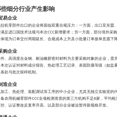
哪些细分行业产生影响
贸易企业
拖拉机零部件出口的企业将面临双重合规压力：一方面，出口至东盟
步满足进口国技术法规与本次CCC新增要求；另一方面，部分境外采购
中体现为订单交付周期延长、合规成本上升及小批量订单接单意愿下
采购企业
铁件、高强度合金钢、耐油橡胶密封材料为主要采购对象的企业，需关
，本次认证对材料成分报告、热处理工艺记录、表面防腐等级（如盐雾
议条款与批次留样机制。
制造企业
机加工、热处理、装配调试等工序的中小企业，尤其无独立实验室的
具备农用机械零部件CCC全项检测资质的第三方机构不足8家，平均检
可控、认证整改反复率升高、以及部分企业被迫暂停新规格开发。