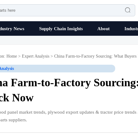

dustry News
Supply Chain Insights
About
Indust
ion:
Home
>
Expert Analysis
>
China Farm-to-Factory Sourcing: What Buyers
Analysis
a Farm-to-Factory Sourcing
ck Now
od panel market trends, plywood export updates & tractor price trends
parts suppliers.