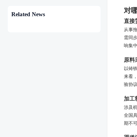
对
Related News
直接
从事
需同
响集
原料
以铸
来看
验协
加工
涉及
全国
期不