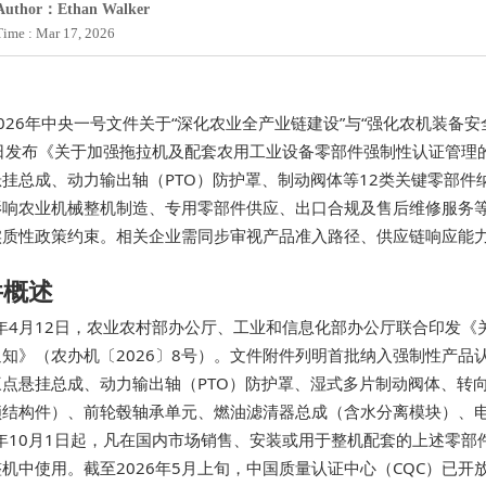
Author：Ethan Walker
Time : Mar 17, 2026
026年中央一号文件关于“深化农业全产业链建设”与“强化农机装备安
2日发布《关于加强拖拉机及配套农用工业设备零部件强制性认证管理的
挂总成、动力输出轴（PTO）防护罩、制动阀体等12类关键零部件纳入
影响农业机械整机制造、专用零部件供应、出口合规及售后维修服务
实质性政策约束。相关企业需同步审视产品准入路径、供应链响应能
件概述
26年4月12日，农业农村部办公厅、工业和信息化部办公厅联合印发
知》（农办机〔2026〕8号）。文件附件列明首批纳入强制性产品认
三点悬挂总成、动力输出轴（PTO）防护罩、湿式多片制动阀体、转
锁结构件）、前轮毂轴承单元、燃油滤清器总成（含水分离模块）、
6年10月1日起，凡在国内市场销售、安装或用于整机配套的上述零部
机中使用。截至2026年5月上旬，中国质量认证中心（CQC）已