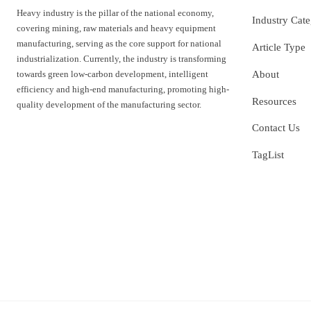
Heavy industry is the pillar of the national economy,
Industry Cat
covering mining, raw materials and heavy equipment
manufacturing, serving as the core support for national
Article Type
industrialization. Currently, the industry is transforming
towards green low-carbon development, intelligent
About
efficiency and high-end manufacturing, promoting high-
Resources
quality development of the manufacturing sector.
Contact Us
TagList