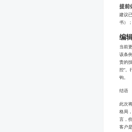
提前
建议
书）
编辑
当前
该条
责的
控”
钩。
结语
此次
格局
言，
客户