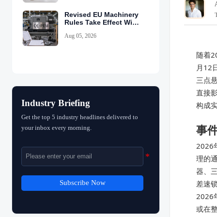
Revised EU Machinery
Rules Take Effect With
CE-PEM Requirement
Aug 05, 2026
随着2
月1
三点悬
直接
Industry Briefing
构成
Get the top 5 industry headlines delivered to
事
your inbox every morning.
20
理的通
器、
差速
Subscribe Now
202
或在整