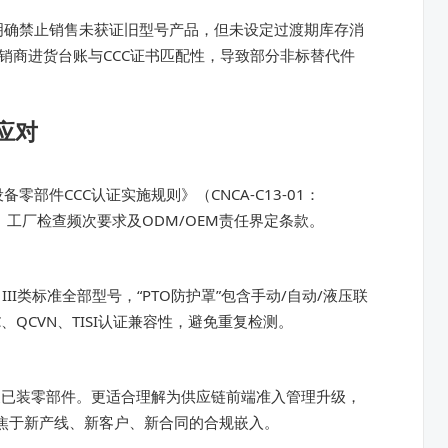
明确禁止销售未获证旧型号产品，但未设定过渡期库存消
销商进货台账与CCC证书匹配性，导致部分非标替代件
应对
部件CCC认证实施规则》（CNCA-C13-01：
、工厂检查频次要求及ODM/OEM责任界定条款。
II类标准全部型号，“PTO防护罩”包含手动/自动/液压联
QCVN、TISI认证兼容性，避免重复检测。
换已装零部件。更适合理解为供应链前端准入管理升级，
聚焦于新产线、新客户、新合同的合规嵌入。