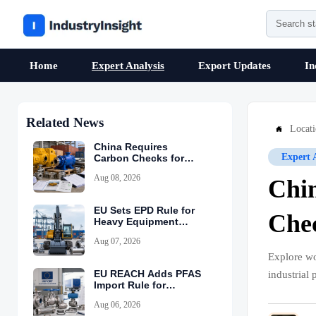
Home
Expert Analysis
Export Updates
In
Related News
Locat

China Requires
Expert 
Carbon Checks for
Equipment Exports
Aug 08, 2026
Chin
EU Sets EPD Rule for
Che
Heavy Equipment
Imports
Aug 07, 2026
Explore wo
EU REACH Adds PFAS
industrial 
Import Rule for
Industrial Equipment
Aug 06, 2026