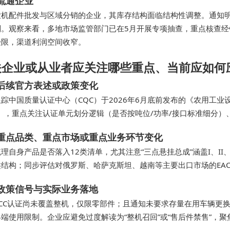
流通企业
农机配件批发与区域分销的企业，其库存结构面临结构性调整。通知
则。观察来看，多地市场监管部门已在5月开展专项抽查，重点核查经
受限，渠道利润空间收窄。
关企业或从业者应关注哪些重点、当前应如何
后续官方表述或政策变化
踪中国质量认证中心（CQC）于2026年6月底前发布的《农用工业设备零
6），重点关注认证单元划分逻辑（是否按吨位/功率/接口标准细分）
重点品类、重点市场或重点业务环节变化
理自身产品是否落入12类清单，尤其注意“三点悬挂总成”涵盖I、II、I
结构；同步评估对俄罗斯、哈萨克斯坦、越南等主要出口市场的EAC、
政策信号与实际业务落地
CCC认证尚未覆盖整机，仅限零部件；且通知未要求存量在用车辆更
端使用限制。企业应避免过度解读为“整机召回”或“售后件禁售”，