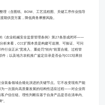
整理（含图纸、BOM、工艺流程图、关键工序作业指导
过渡期供货方案，降低商务摩擦风险。
的《农业机械安全监督管理条例》第27条形成闭环——
分析来看，CCC扩围本质是构建可追溯、可验证、可问
件行业正从“宽准入、重处罚”转向“前置合规、过程管
部件；以及地方农机推广鉴定目录是否会与CCC结果挂
在农业装备领域合规化演进的关键节点。它不改变现有产能
解为一次面向高质量发展的结构性适应过程——对企业而
与客户信任链。理性判断应基于自身产品是否在清单内、
牌”。